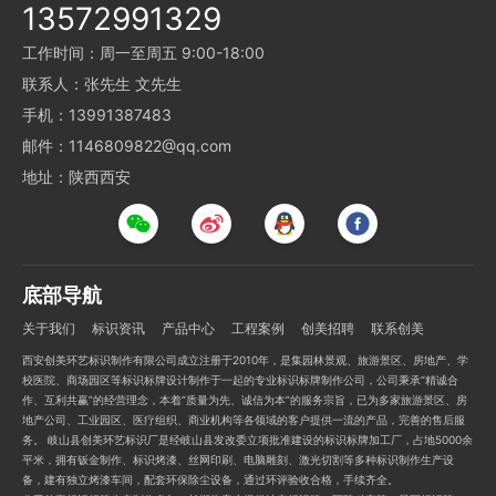
13572991329
工作时间：周一至周五 9:00-18:00
联系人：张先生 文先生
手机：13991387483
邮件：1146809822@qq.com
地址：陕西西安
底部导航
关于我们
标识资讯
产品中心
工程案例
创美招聘
联系创美
西安创美环艺标识制作有限公司成立注册于2010年，是集园林景观、旅游景区、房地产、学
校医院、商场园区等标识标牌设计制作于一起的专业标识标牌制作公司，公司秉承“精诚合
作、互利共赢”的经营理念，本着“质量为先、诚信为本”的服务宗旨，已为多家旅游景区、房
地产公司、工业园区、医疗组织、商业机构等各领域的客户提供一流的产品，完善的售后服
务。 岐山县创美环艺标识厂是经岐山县发改委立项批准建设的标识标牌加工厂，占地5000余
平米，拥有钣金制作、标识烤漆、丝网印刷、电脑雕刻、激光切割等多种标识制作生产设
备，建有独立烤漆车间，配套环保除尘设备，通过环评验收合格，手续齐全。