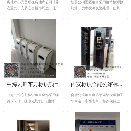
房地产小品是现在房地产公司非常
杨震公祠景区项目采用镀锌板焊接
注重的，安装在售楼部周边，让客
烤漆，仿木纹漆表面处理，使其达
户能感到一种家的感觉，充分阐述
到木制标牌效果，立体字粘贴搭
了宾至如归...
配，使其层次...
中海云锦东方标识项目
西安标识合能公馆标识项目
中海云锦东方标识项目全部采用不
合能公馆项目坐落于西部大道和子
锈钢制作，经激光切割、刨槽折弯
午大道十字西南角，标识项目主要
焊接，电镀、喷漆丝印等工艺制作
涉及岗亭，样板间标识，合同展示
架，温馨提...