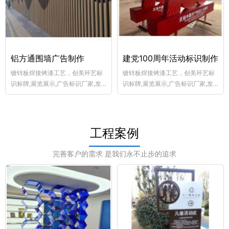
铝方通围墙广告制作
建党100周年活动标识制作
镀锌板焊接烤漆工艺，创美环艺标
镀锌板焊接烤漆工艺，创美环艺标
识标牌,展览展示,广告标识厂家,发
识标牌,展览展示,广告标识厂家,发
光标识设计,户外广告制作,围墙广告
光标识设计,户外广告制作,围墙广告
制作,宣传栏制作厂,乡村牌制作,商
制作,宣传栏制作厂,乡村牌制作,商
业美陈,交通标志牌加工,景观斜坡立
业美陈,交通标志牌加工,景观斜坡立
体字
体字
工程案例
完善客户的需求 是我们永不止步的追求