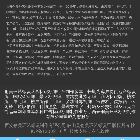
西安创美环艺标识制作有限公司成立注册于2010年，是集园林景观、旅游景区、房地产、学
校医院、商场园区等标识标牌设计制作于一起的专业标识标牌制作公司，公司秉承“精诚合
作、互利共赢”的经营理念，本着“质量为先、诚信为本”的服务宗旨，已为多家旅游景区、房
地产公司、工业园区、医疗组织、商业机构等各领域的客户提供一流的产品，完善的售后服
务。 岐山县创美环艺标识厂是经岐山县发改委立项批准建设的标识标牌加工厂，占地5000余
平米，拥有钣金制作、标识烤漆、丝网印刷、电脑雕刻、激光切割等多种标识制作生产设
备，建有独立烤漆车间，配套环保除尘设备，通过环评验收合格，手续齐全。
公司从事标识标牌生产制作多年，长期为客户提供地产标识牌、医院科室牌、景区标识牌、
道路交通指示牌、商场标识牌、楼栋牌、单元牌、楼层牌作、门牌、多功能导视牌、宣传
栏、信报箱、休闲椅、垃圾箱作，精神堡垒，景观立体字，灯箱及公交站牌及亚克力制品丝
网印刷等各种广告标识标牌制作业务，西安创美环艺标识制作有限公司竭诚为您服务！
我们始终坚持以产品精美化，服务人性化为原则，本着质量为先，诚信为本的企业宗旨，愿
与广大客户和各界同仁精诚合作，共创美好明天。
创美环艺标识从事标识标牌生产制作多年，长期为客户提供地产标识
牌、医院科室牌、景区标识牌、道路交通指示牌、商场标识牌、楼栋
牌、单元牌、楼层牌作、门牌、多功能导视牌、宣传栏、信报箱、休
闲椅、垃圾箱作，精神堡垒，景观立体字，灯箱及公交站牌及亚克力
制品丝网印刷等各种广告标识标牌制作业务，西安创美环艺标识制作
有限公司竭诚为您服务！
西安创美环艺标识制作有限公司 岐山县创美环艺标识厂
版权所有
陕
ICP备13002116号
技术支持：
友点软件