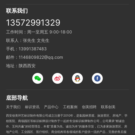
联系我们
13572991329
工作时间：周一至周五 9:00-18:00
联系人：张先生 文先生
手机：13991387483
邮件：1146809822@qq.com
地址：陕西西安
底部导航
关于我们
标识资讯
产品中心
工程案例
创美招聘
联系创美
西安创美环艺标识制作有限公司成立注册于2010年，是集园林景观、旅游景区、房地产、学
校医院、商场园区等标识标牌设计制作于一起的专业标识标牌制作公司，公司秉承“精诚合
作、互利共赢”的经营理念，本着“质量为先、诚信为本”的服务宗旨，已为多家旅游景区、房
地产公司、工业园区、医疗组织、商业机构等各领域的客户提供一流的产品，完善的售后服