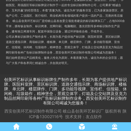
校医院、商场园区等标识标牌设计制作于一起的专业标识标牌制作公司，公司秉承“精诚合
作、互利共赢”的经营理念，本着“质量为先、诚信为本”的服务宗旨，已为多家旅游景区、房
地产公司、工业园区、医疗组织、商业机构等各领域的客户提供一流的产品，完善的售后服
务。 岐山县创美环艺标识厂是经岐山县发改委立项批准建设的标识标牌加工厂，占地5000余
平米，拥有钣金制作、标识烤漆、丝网印刷、电脑雕刻、激光切割等多种标识制作生产设
备，建有独立烤漆车间，配套环保除尘设备，通过环评验收合格，手续齐全。
公司从事标识标牌生产制作多年，长期为客户提供地产标识牌、医院科室牌、景区标识牌、
道路交通指示牌、商场标识牌、楼栋牌、单元牌、楼层牌作、门牌、多功能导视牌、宣传
栏、信报箱、休闲椅、垃圾箱作，精神堡垒，景观立体字，灯箱及公交站牌及亚克力制品丝
网印刷等各种广告标识标牌制作业务，西安创美环艺标识制作有限公司竭诚为您服务！
我们始终坚持以产品精美化，服务人性化为原则，本着质量为先，诚信为本的企业宗旨，愿
与广大客户和各界同仁精诚合作，共创美好明天。
创美环艺标识从事标识标牌生产制作多年，长期为客户提供地产标识
牌、医院科室牌、景区标识牌、道路交通指示牌、商场标识牌、楼栋
牌、单元牌、楼层牌作、门牌、多功能导视牌、宣传栏、信报箱、休
闲椅、垃圾箱作，精神堡垒，景观立体字，灯箱及公交站牌及亚克力
制品丝网印刷等各种广告标识标牌制作业务，西安创美环艺标识制作
有限公司竭诚为您服务！
西安创美环艺标识制作有限公司 岐山县创美环艺标识厂
版权所有
陕
ICP备13002116号
技术支持：
友点软件