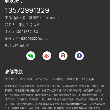
联系我们
13572991329
工作时间：周一至周五 9:00-18:00
联系人：张先生 文先生
手机：13991387483
邮件：1146809822@qq.com
地址：陕西西安
底部导航
关于我们
标识资讯
产品中心
工程案例
创美招聘
联系创美
西安创美环艺标识制作有限公司成立注册于2010年，是集园林景观、旅游景区、房地产、学
校医院、商场园区等标识标牌设计制作于一起的专业标识标牌制作公司，公司秉承“精诚合
作、互利共赢”的经营理念，本着“质量为先、诚信为本”的服务宗旨，已为多家旅游景区、房
地产公司、工业园区、医疗组织、商业机构等各领域的客户提供一流的产品，完善的售后服
务。 岐山县创美环艺标识厂是经岐山县发改委立项批准建设的标识标牌加工厂，占地5000余
平米，拥有钣金制作、标识烤漆、丝网印刷、电脑雕刻、激光切割等多种标识制作生产设