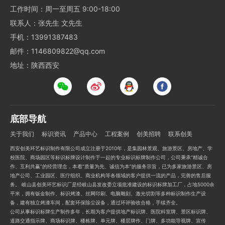
工作时间：周一至周五 9:00-18:00
联系人：张先生 文先生
手机：13991387483
邮件：1146809822@qq.com
地址：陕西西安
底部导航
关于我们
标识资讯
产品中心
工程案例
创美招聘
联系创美
西安创美环艺标识制作有限公司成立注册于2010年，是集园林景观、旅游景区、房地产、学
校医院、商场园区等标识标牌设计制作于一起的专业标识标牌制作公司，公司秉承“精诚合
作、互利共赢”的经营理念，本着“质量为先、诚信为本”的服务宗旨，已为多家旅游景区、房
地产公司、工业园区、医疗组织、商业机构等各领域的客户提供一流的产品，完善的售后服
务。 岐山县创美环艺标识厂是经岐山县发改委立项批准建设的标识标牌加工厂，占地5000余
平米，拥有钣金制作、标识烤漆、丝网印刷、电脑雕刻、激光切割等多种标识制作生产设
备，建有独立烤漆车间，配套环保除尘设备，通过环评验收合格，手续齐全。
公司从事标识标牌生产制作多年，长期为客户提供地产标识牌、医院科室牌、景区标识牌、
道路交通指示牌、商场标识牌、楼栋牌、单元牌、楼层牌作、门牌、多功能导视牌、宣传