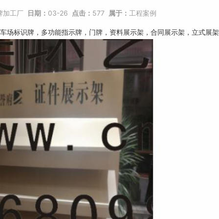
牌加工厂
日期：
03-26
点击：
577
属于：
工程案例
车场标识牌，多功能指示牌，
门牌
，资料展示架，合同展示架，立式展架