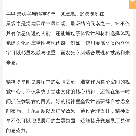
###
景观字
与
精神堡垒
：党建展厅的灵魂所在
景观字
是党建展厅中最直观、最吸睛的元素之一。它不仅
具有信息传递的功能，还能通过字体设计和材料选择体现
党建文化的庄重性与现代感。例如，使用金属材质的
立体
字
可以彰显权威与稳重，而
发光字
则适合展现科技感和未
来感。
精神堡垒
则是展厅中的点睛之笔，通常作为整个空间的视
觉中心，不仅承载了党建文化的核心精神，还能在第一时
间抓住参观者的目光。好的
精神堡垒
设计需要综合考虑空
间布局、主题高度以及灯光效果。通过合理设计，
精神堡
垒
不仅可以增强展厅的主题氛围，还能提升党建展厅整体
的感染力。