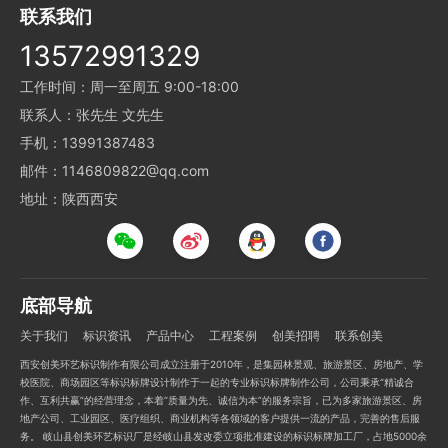
联系我们
13572991329
工作时间：周一至周五 9:00-18:00
联系人：张先生 文先生
手机：13991387483
邮件：1146809822@qq.com
地址：陕西西安
底部导航
关于我们
标识资讯
产品中心
工程案例
创美招聘
联系创美
西安创美环艺标识制作有限公司成立注册于2010年，是集园林景观、旅游景区、房地产、学
校医院、商场园区等标识标牌设计制作于一起的专业标识标牌制作公司，公司秉承“精诚合
作、互利共赢”的经营理念，本着“质量为先、诚信为本”的服务宗旨，已为多家旅游景区、房
地产公司、工业园区、医疗组织、商业机构等各领域的客户提供一流的产品，完善的售后服
务。 岐山县创美环艺标识厂是经岐山县发改委立项批准建设的标识标牌加工厂，占地5000余