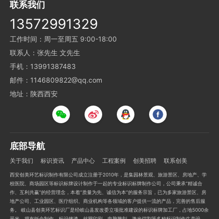
联系我们
13572991329
工作时间：周一至周五 9:00-18:00
联系人：张先生 文先生
手机：13991387483
邮件：1146809822@qq.com
地址：陕西西安
底部导航
关于我们
标识资讯
产品中心
工程案例
创美招聘
联系创美
西安创美环艺标识制作有限公司成立注册于2010年，是集园林景观、旅游景区、房地产、学
校医院、商场园区等标识标牌设计制作于一起的专业标识标牌制作公司，公司秉承“精诚合
作、互利共赢”的经营理念，本着“质量为先、诚信为本”的服务宗旨，已为多家旅游景区、房
地产公司、工业园区、医疗组织、商业机构等各领域的客户提供一流的产品，完善的售后服
务。 岐山县创美环艺标识厂是经岐山县发改委立项批准建设的标识标牌加工厂，占地5000余
平米，拥有钣金制作、标识烤漆、丝网印刷、电脑雕刻、激光切割等多种标识制作生产设