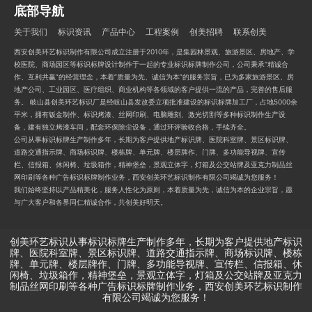
底部导航
关于我们
标识资讯
产品中心
工程案例
创美招聘
联系创美
西安创美环艺标识制作有限公司成立注册于2010年，是集园林景观、旅游景区、房地产、学
校医院、商场园区等标识标牌设计制作于一起的专业标识标牌制作公司，公司秉承“精诚合
作、互利共赢”的经营理念，本着“质量为先、诚信为本”的服务宗旨，已为多家旅游景区、房
地产公司、工业园区、医疗组织、商业机构等各领域的客户提供一流的产品，完善的售后服
务。 岐山县创美环艺标识厂是经岐山县发改委立项批准建设的标识标牌加工厂，占地5000余
平米，拥有钣金制作、标识烤漆、丝网印刷、电脑雕刻、激光切割等多种标识制作生产设
备，建有独立烤漆车间，配套环保除尘设备，通过环评验收合格，手续齐全。
公司从事标识标牌生产制作多年，长期为客户提供地产标识牌、医院科室牌、景区标识牌、
道路交通指示牌、商场标识牌、楼栋牌、单元牌、楼层牌作、门牌、多功能导视牌、宣传
栏、信报箱、休闲椅、垃圾箱作，精神堡垒，景观立体字，灯箱及公交站牌及亚克力制品丝
网印刷等各种广告标识标牌制作业务，西安创美环艺标识制作有限公司竭诚为您服务！
我们始终坚持以产品精美化，服务人性化为原则，本着质量为先，诚信为本的企业宗旨，愿
与广大客户和各界同仁精诚合作，共创美好明天。
创美环艺标识从事标识标牌生产制作多年，长期为客户提供地产标识
牌、医院科室牌、景区标识牌、道路交通指示牌、商场标识牌、楼栋
牌、单元牌、楼层牌作、门牌、多功能导视牌、宣传栏、信报箱、休
闲椅、垃圾箱作，精神堡垒，景观立体字，灯箱及公交站牌及亚克力
制品丝网印刷等各种广告标识标牌制作业务，西安创美环艺标识制作
有限公司竭诚为您服务！