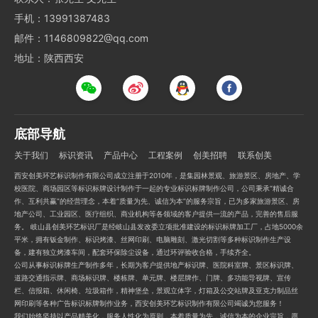
手机：13991387483
邮件：1146809822@qq.com
地址：陕西西安
底部导航
关于我们
标识资讯
产品中心
工程案例
创美招聘
联系创美
西安创美环艺标识制作有限公司成立注册于2010年，是集园林景观、旅游景区、房地产、学
校医院、商场园区等标识标牌设计制作于一起的专业标识标牌制作公司，公司秉承“精诚合
作、互利共赢”的经营理念，本着“质量为先、诚信为本”的服务宗旨，已为多家旅游景区、房
地产公司、工业园区、医疗组织、商业机构等各领域的客户提供一流的产品，完善的售后服
务。 岐山县创美环艺标识厂是经岐山县发改委立项批准建设的标识标牌加工厂，占地5000余
平米，拥有钣金制作、标识烤漆、丝网印刷、电脑雕刻、激光切割等多种标识制作生产设
备，建有独立烤漆车间，配套环保除尘设备，通过环评验收合格，手续齐全。
公司从事标识标牌生产制作多年，长期为客户提供地产标识牌、医院科室牌、景区标识牌、
道路交通指示牌、商场标识牌、楼栋牌、单元牌、楼层牌作、门牌、多功能导视牌、宣传
栏、信报箱、休闲椅、垃圾箱作，精神堡垒，景观立体字，灯箱及公交站牌及亚克力制品丝
网印刷等各种广告标识标牌制作业务，西安创美环艺标识制作有限公司竭诚为您服务！
我们始终坚持以产品精美化，服务人性化为原则，本着质量为先，诚信为本的企业宗旨，愿