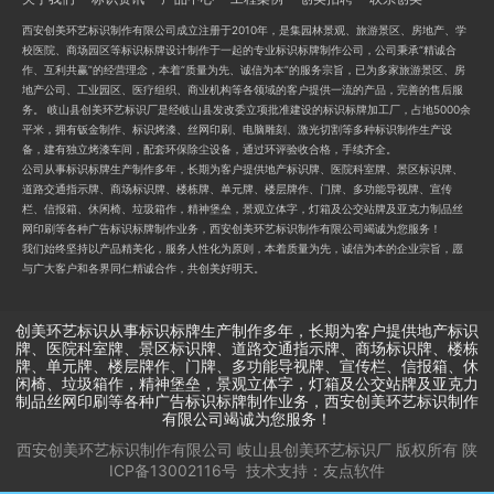
西安创美环艺标识制作有限公司成立注册于2010年，是集园林景观、旅游景区、房地产、学
校医院、商场园区等标识标牌设计制作于一起的专业标识标牌制作公司，公司秉承“精诚合
作、互利共赢”的经营理念，本着“质量为先、诚信为本”的服务宗旨，已为多家旅游景区、房
地产公司、工业园区、医疗组织、商业机构等各领域的客户提供一流的产品，完善的售后服
务。 岐山县创美环艺标识厂是经岐山县发改委立项批准建设的标识标牌加工厂，占地5000余
平米，拥有钣金制作、标识烤漆、丝网印刷、电脑雕刻、激光切割等多种标识制作生产设
备，建有独立烤漆车间，配套环保除尘设备，通过环评验收合格，手续齐全。
公司从事标识标牌生产制作多年，长期为客户提供地产标识牌、医院科室牌、景区标识牌、
道路交通指示牌、商场标识牌、楼栋牌、单元牌、楼层牌作、门牌、多功能导视牌、宣传
栏、信报箱、休闲椅、垃圾箱作，精神堡垒，景观立体字，灯箱及公交站牌及亚克力制品丝
网印刷等各种广告标识标牌制作业务，西安创美环艺标识制作有限公司竭诚为您服务！
我们始终坚持以产品精美化，服务人性化为原则，本着质量为先，诚信为本的企业宗旨，愿
与广大客户和各界同仁精诚合作，共创美好明天。
创美环艺标识从事标识标牌生产制作多年，长期为客户提供地产标识
牌、医院科室牌、景区标识牌、道路交通指示牌、商场标识牌、楼栋
牌、单元牌、楼层牌作、门牌、多功能导视牌、宣传栏、信报箱、休
闲椅、垃圾箱作，精神堡垒，景观立体字，灯箱及公交站牌及亚克力
制品丝网印刷等各种广告标识标牌制作业务，西安创美环艺标识制作
有限公司竭诚为您服务！
西安创美环艺标识制作有限公司 岐山县创美环艺标识厂
版权所有
陕
ICP备13002116号
技术支持：
友点软件