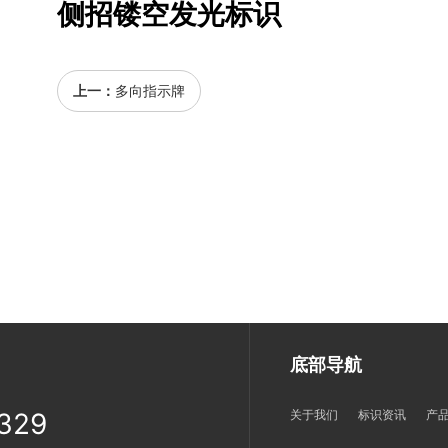
侧招镂空发光标识
上一：
多向指示牌
底部导航
329
关于我们
标识资讯
产