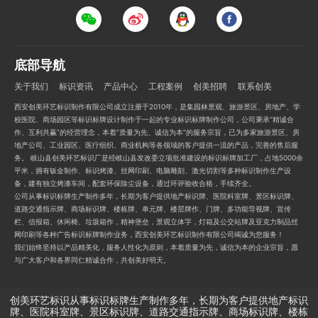
底部导航
关于我们
标识资讯
产品中心
工程案例
创美招聘
联系创美
西安创美环艺标识制作有限公司成立注册于2010年，是集园林景观、旅游景区、房地产、学
校医院、商场园区等标识标牌设计制作于一起的专业标识标牌制作公司，公司秉承“精诚合
作、互利共赢”的经营理念，本着“质量为先、诚信为本”的服务宗旨，已为多家旅游景区、房
地产公司、工业园区、医疗组织、商业机构等各领域的客户提供一流的产品，完善的售后服
务。 岐山县创美环艺标识厂是经岐山县发改委立项批准建设的标识标牌加工厂，占地5000余
平米，拥有钣金制作、标识烤漆、丝网印刷、电脑雕刻、激光切割等多种标识制作生产设
备，建有独立烤漆车间，配套环保除尘设备，通过环评验收合格，手续齐全。
公司从事标识标牌生产制作多年，长期为客户提供地产标识牌、医院科室牌、景区标识牌、
道路交通指示牌、商场标识牌、楼栋牌、单元牌、楼层牌作、门牌、多功能导视牌、宣传
栏、信报箱、休闲椅、垃圾箱作，精神堡垒，景观立体字，灯箱及公交站牌及亚克力制品丝
网印刷等各种广告标识标牌制作业务，西安创美环艺标识制作有限公司竭诚为您服务！
我们始终坚持以产品精美化，服务人性化为原则，本着质量为先，诚信为本的企业宗旨，愿
与广大客户和各界同仁精诚合作，共创美好明天。
创美环艺标识从事标识标牌生产制作多年，长期为客户提供地产标识
牌、医院科室牌、景区标识牌、道路交通指示牌、商场标识牌、楼栋